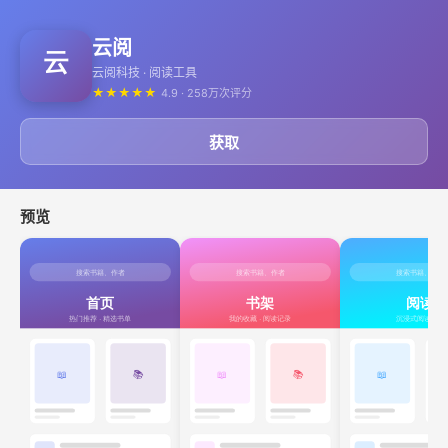
云阅
云阅科技 · 阅读工具
★
★
★
★
★
4.9 · 258万次评分
获取
预览